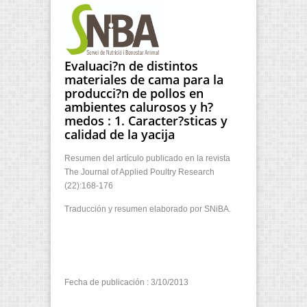
Evaluaci?n de distintos
materiales de cama para la
producci?n de pollos en
ambientes calurosos y h?
medos : 1. Caracter?sticas y
calidad de la yacija
Resumen del artículo publicado en la revista
The Journal of Applied Poultry Research
(22):168-176
Traducción y resumen elaborado por SNiBA.
Fecha de publicación : 3/10/2013