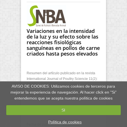
Variaciones en la intensidad
de la luz y su efecto sobre las
reacciones fisiológicas
sanguíneas en pollos de carne
criados hasta pesos elevados
Resumen del artículo publicado en la revista
International Journal of Poultry Sciencie 11(2):
81-87
AVISO DE COOKIES: Utilizamos cookies de terceros para
mejorar la experiencia de navegación. Al hacer click en "Si"
Resumen y traducción elaborado por SNiBA.
entendemos que se acepta nuestra política de cookies
SI
Política de cookies
Fecha de publicación : 20/12/2012