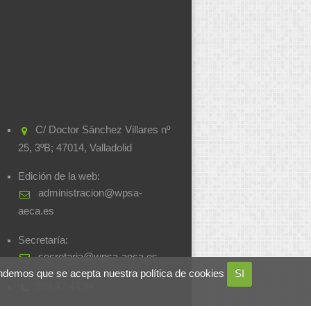
C/ Doctor Sánchez Villares nº
25, 3ºB; 47014, Valladolid
Edición de la web:
administracion@wpsa-
aeca.es
Secretaría:
secretaria@wpsa-aeca.es
ndemos que se acepta nuestra política de cookies
SI
983.47.44.94