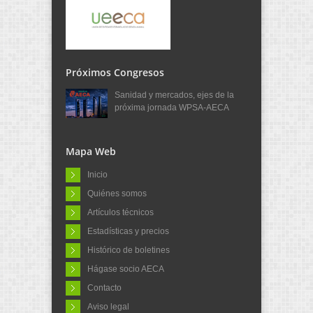
Próximos Congresos
Sanidad y mercados, ejes de la
próxima jornada WPSA-AECA
Mapa Web
Inicio
Quiénes somos
Artículos técnicos
Estadísticas y precios
Histórico de boletines
Hágase socio AECA
Contacto
Aviso legal