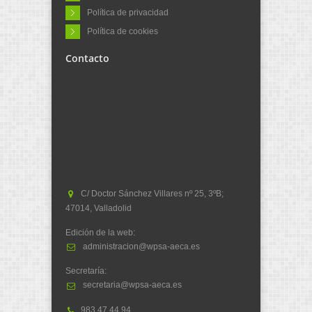
Política de privacidad
Política de cookies
Contacto
C/ Doctor Sánchez Villares nº 25, 3ºB;
47014, Valladolid
Edición de la web:
administracion@wpsa-aeca.es
Secretaría:
secretaria@wpsa-aeca.es
983.47.44.94