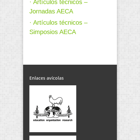
· Artículos técnicos –
Jornadas AECA
· Artículos técnicos –
Simposios AECA
Enlaces avícolas