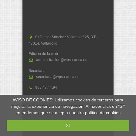
C/ Doctor Sánchez Villares nº 25, 3ºB;
47014, Valladolid
Edición de la web:
administracion@wpsa-aeca.es
Secretaría:
secretaria@wpsa-aeca.es
983.47.44.94
AVISO DE COOKIES: Utilizamos cookies de terceros para
mejorar la experiencia de navegación. Al hacer click en "Si"
entendemos que se acepta nuestra política de cookies
AECA - Asociación Española de Ciencia Avícola |
WPSA - World's Poultry Science Association
SI
Desarrollado por
soluciones.si