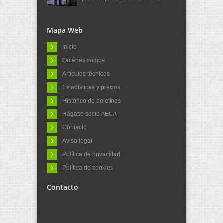
Mapa Web
Inicio
Quiénes somos
Artículos técnicos
Estadísticas y precios
Histórico de boletines
Hágase socio AECA
Contacto
Aviso legal
Política de privacidad
Política de cookies
Contacto