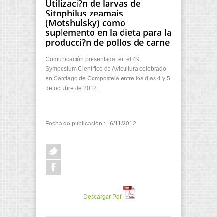
Utilizaci?n de larvas de
Sitophilus zeamais
(Motshulsky) como
suplemento en la dieta para la
producci?n de pollos de carne
Comunicación presentada en el 49
Symposium Científico de Avicultura celebrado
en Santiago de Compostela entre los días 4 y 5
de octubre de 2012.
Fecha de publicación : 16/11/2012
Descargar Pdf