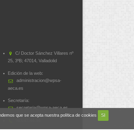
C/ Doctor Sánchez Villares nº
25, 3ºB; 47014, Valladolid
Edición de la web:
administracion@wpsa-
aeca.es
Secretaría:
secretaria@wpsa-aeca.es
ndemos que se acepta nuestra política de cookies
SI
983.47.44.94