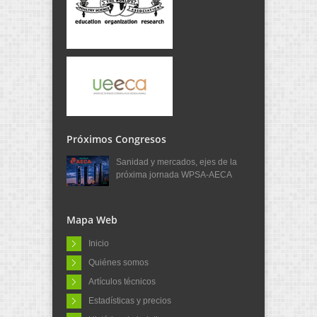
Próximos Congresos
Sanidad y mercados, ejes de la
próxima jornada WPSA-AECA
Mapa Web
Inicio
Quiénes somos
Artículos técnicos
Estadísticas y precios