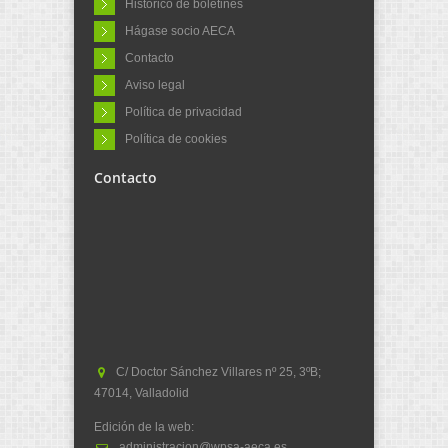
Histórico de boletines
Hágase socio AECA
Contacto
Aviso legal
Política de privacidad
Política de cookies
Contacto
C/ Doctor Sánchez Villares nº 25, 3ºB;
47014, Valladolid
Edición de la web:
administracion@wpsa-aeca.es