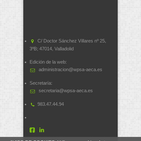
C/ Doctor Sánchez Villares nº 25,
3ºB; 47014, Valladolid
Edición de la web:
administracion@wpsa-aeca.es
Secretaría:
secretaria@wpsa-aeca.es
983.47.44.94