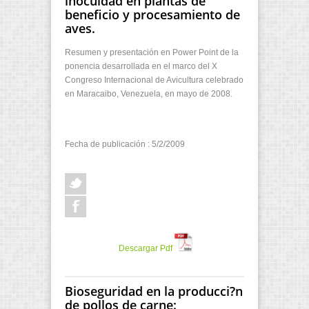
inocuidad en plantas de
beneficio y procesamiento de
aves.
Resumen y presentación en Power Point de la
ponencia desarrollada en el marco del X
Congreso Internacional de Avicultura celebrado
en Maracaibo, Venezuela, en mayo de 2008.
Fecha de publicación : 5/2/2009
Descargar Pdf
Bioseguridad en la producci?n
de pollos de carne: