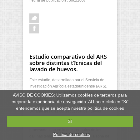
Fecha de publicación : 30/1/2007
Estudio comparativo del ARS
sobre distintas t?cnicas del
lavado de huevos.
Este estudio, desarrollado por el Servicio de
Investigación Agrícola estadounidense (ARS),
determina el efecto del lavado con agua fría
AVISO DE COOKIES: Utilizamos cookies de terceros para
sobre la temperatura de la cáscara del huevo y
mejorar la experiencia de navegación. Al hacer click en "Si"
la presencia de patógenos en la misma.
entendemos que se acepta nuestra política de cookies
Durante tres días consecutivos los huevos
fueron expuestos a tres combinaciones
SI
diferentes de agua de lavado en dos plantas de
procesado: una en la que las jaulas de las
Política de cookies
gallinas tenían conexión directa con la zona de