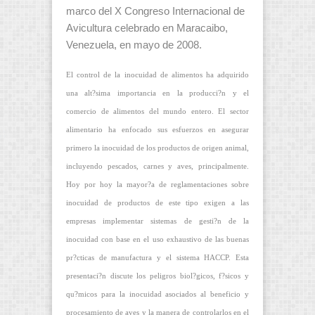
marco del X Congreso Internacional de
Avicultura celebrado en Maracaibo,
Venezuela, en mayo de 2008.
El control de la inocuidad de alimentos ha adquirido
una alt?sima importancia en la producci?n y el
comercio de alimentos del mundo entero. El sector
alimentario ha enfocado sus esfuerzos en asegurar
primero la inocuidad de los productos de origen animal,
incluyendo pescados, carnes y aves, principalmente.
Hoy por hoy la mayor?a de reglamentaciones sobre
inocuidad de productos de este tipo exigen a las
empresas implementar sistemas de gesti?n de la
inocuidad con base en el uso exhaustivo de las buenas
pr?cticas de manufactura y el sistema HACCP. Esta
presentaci?n discute los peligros biol?gicos, f?sicos y
qu?micos para la inocuidad asociados al beneficio y
procesamiento de aves y la manera de controlarlos en el