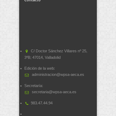
C/ Doctor Sánchez Villares nº 25,
3ºB; 47014, Valladolid
Edición de la web:
administracion@wpsa-aeca.es
Secretaría:
secretaria@wpsa-aeca.es
983.47.44.94