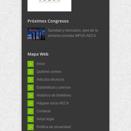
Próximos Congresos
Sanidad y mercados, ejes de la
próxima jornada WPSA-AECA
Mapa Web
Inicio
Quiénes somos
Artículos técnicos
Estadísticas y precios
Histórico de boletines
Hágase socio AECA
Contacto
Aviso legal
Política de privacidad