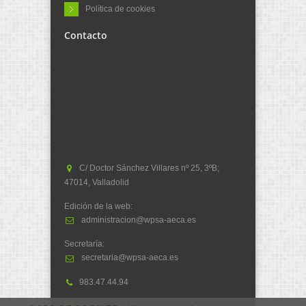
Política de cookies
Contacto
C/ Doctor Sánchez Villares nº 25, 3ºB;
47014, Valladolid
Edición de la web:
administracion@wpsa-aeca.es
Secretaría:
secretaria@wpsa-aeca.es
983.47.44.94