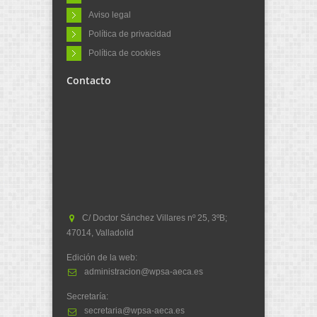
Aviso legal
Política de privacidad
Política de cookies
Contacto
C/ Doctor Sánchez Villares nº 25, 3ºB;
47014, Valladolid
Edición de la web:
administracion@wpsa-aeca.es
Secretaría:
secretaria@wpsa-aeca.es