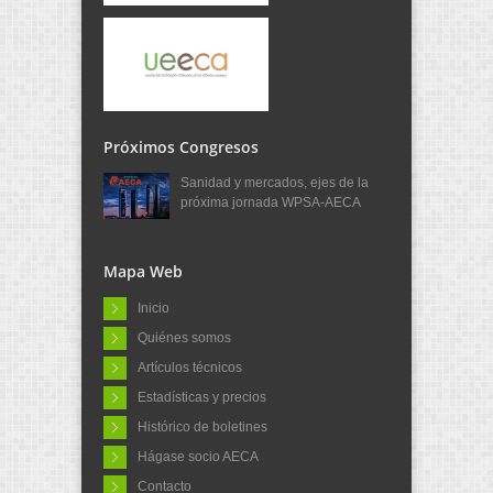
Próximos Congresos
Sanidad y mercados, ejes de la
próxima jornada WPSA-AECA
Mapa Web
Inicio
Quiénes somos
Artículos técnicos
Estadísticas y precios
Histórico de boletines
Hágase socio AECA
Contacto