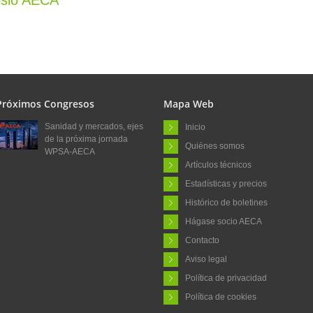
posio AECA
Próximos Congresos
Mapa Web
Sanidad y mercados, ejes
Inicio
de la próxima jornada
Quiénes somos
WPSA-AECA
Artículos técnicos
Estadísticas y precios
Histórico de boletines
Hágase socio AECA
Contacto
Aviso legal
Política de privacidad
Política de cookies