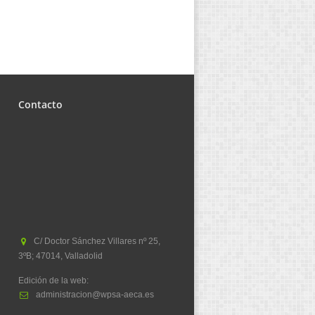
Contacto
C/ Doctor Sánchez Villares nº 25,
3ºB; 47014, Valladolid
Edición de la web:
administracion@wpsa-aeca.es