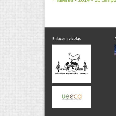
· Talleres - 2014 - 51 Sim
Enlaces avícolas