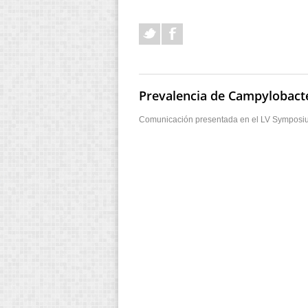
Prevalencia de Campylobacte
Comunicación presentada en el LV Symposium 