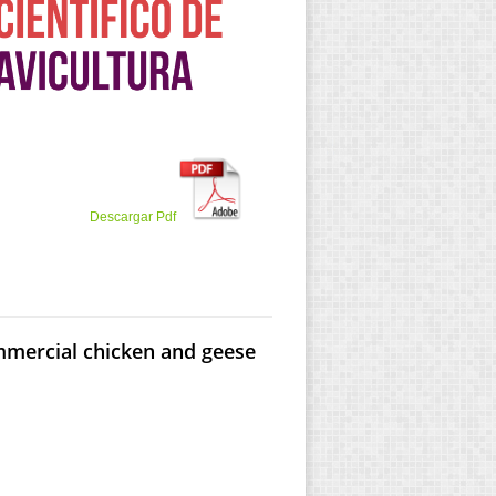
Descargar Pdf
ommercial chicken and geese