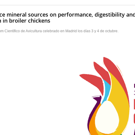
ace mineral sources on performance, digestibility and
 in broiler chickens
Científico de Avicultura celebrado en Madrid los días 3 y 4 de octubre.