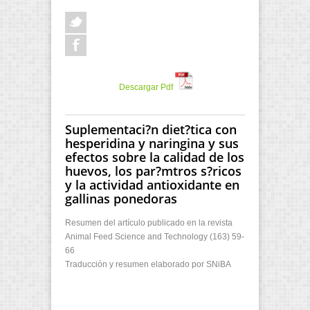
Descargar Pdf
Suplementaci?n diet?tica con
hesperidina y naringina y sus
efectos sobre la calidad de los
huevos, los par?mtros s?ricos
y la actividad antioxidante en
gallinas ponedoras
Resumen del artículo publicado en la revista
Animal Feed Science and Technology (163) 59-
66
Traducción y resumen elaborado por SNiBA