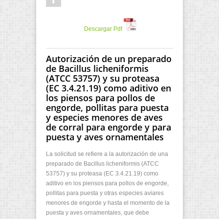
Descargar Pdf
Autorización de un preparado
de Bacillus licheniformis
(ATCC 53757) y su proteasa
(EC 3.4.21.19) como aditivo en
los piensos para pollos de
engorde, pollitas para puesta
y especies menores de aves
de corral para engorde y para
puesta y aves ornamentales
La solicitud se refiere a la autorización de una
preparado de Bacillus licheniformis (ATCC
53757) y su proteasa (EC 3.4.21.19) como
aditivo en los piensos para pollos de engorde,
pollitas para puesta y otras especies aviares
menores de engorde y hasta el momento de la
puesta y aves ornamentales, que debe