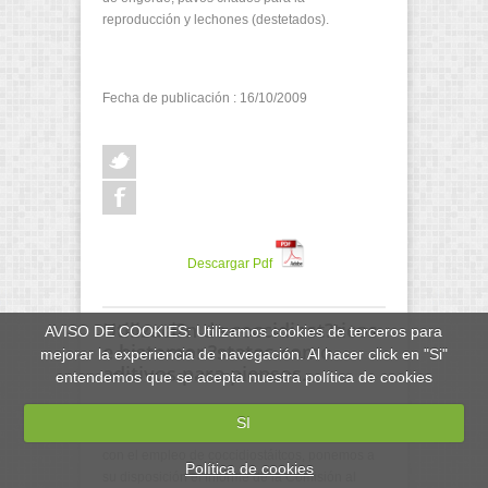
reproducción y lechones (destetados).
Fecha de publicación : 16/10/2009
Descargar Pdf
Utilizaci?n de coccidiost?ticos
AVISO DE COOKIES: Utilizamos cookies de terceros para
e histomon?statos como
mejorar la experiencia de navegación. Al hacer click en "Si"
aditivos para piensos.
entendemos que se acepta nuestra política de cookies
En relación con el debate suscitado en el 46
SI
Symposium Científico de Zaragoza en relación
con el empleo de coccidiostáitcos, ponemos a
Política de cookies
su disposición el Informe de la Comisión al