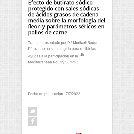
Efecto de butirato sódico
protegido con sales sódicas
de ácidos grasos de cadena
media sobre la morfología del
íleon y parámetros séricos en
pollos de carne
Trabajo presentado por D.ª Meritxell Sadurní
Pérez que ha sido elegido para recibir las
th
Ayudas a la participación en la 7
Mediterranean Poultry Summit.
Fecha de publicación : 7/7/2022