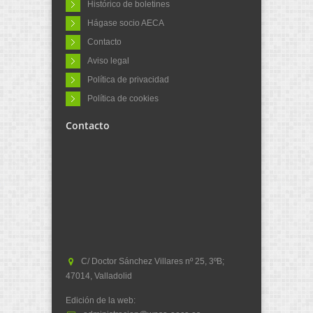
Histórico de boletines
Hágase socio AECA
Contacto
Aviso legal
Política de privacidad
Política de cookies
Contacto
C/ Doctor Sánchez Villares nº 25, 3ºB;
47014, Valladolid
Edición de la web: