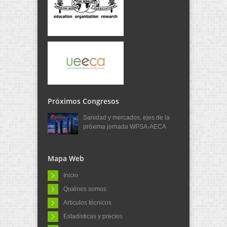
Próximos Congresos
Sanidad y mercados, ejes de la
próxima jornada WPSA-AECA
Mapa Web
Inicio
Quiénes somos
Artículos técnicos
Estadísticas y precios