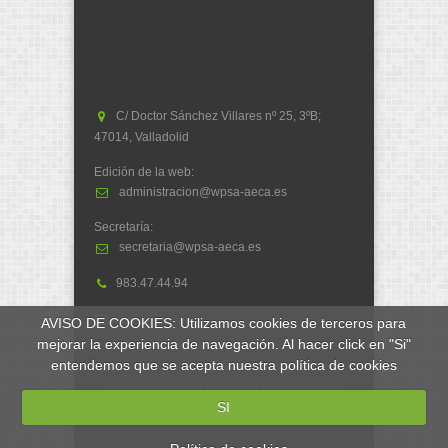
C/ Doctor Sánchez Villares nº 25, 3ºB;
47014, Valladolid
Edición de la web:
administracion@wpsa-aeca.es
Secretaría:
secretaria@wpsa-aeca.es
983.47.44.94
AVISO DE COOKIES: Utilizamos cookies de terceros para
mejorar la experiencia de navegación. Al hacer click en "Si"
entendemos que se acepta nuestra política de cookies
AECA - Asociación Española de Ciencia Avícola |
WPSA - World's Poultry Science Association
SI
Desarrollado por
soluciones.si