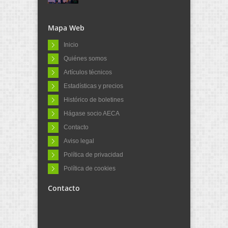
Mapa Web
Inicio
Quiénes somos
Artículos técnicos
Estadísticas y precios
Histórico de boletines
Hágase socio AECA
Contacto
Aviso legal
Política de privacidad
Política de cookies
Contacto