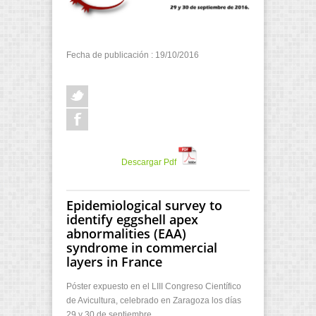
Fecha de publicación : 19/10/2016
Descargar Pdf
Epidemiological survey to
identify eggshell apex
abnormalities (EAA)
syndrome in commercial
layers in France
Póster expuesto en el LIII Congreso Científico
de Avicultura, celebrado en Zaragoza los días
29 y 30 de septiembre