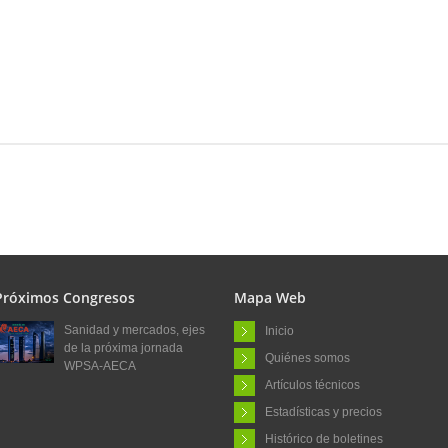
Próximos Congresos
Mapa Web
Sanidad y mercados, ejes
Inicio
de la próxima jornada
Quiénes somos
WPSA-AECA
Artículos técnicos
Estadísticas y precios
Histórico de boletines