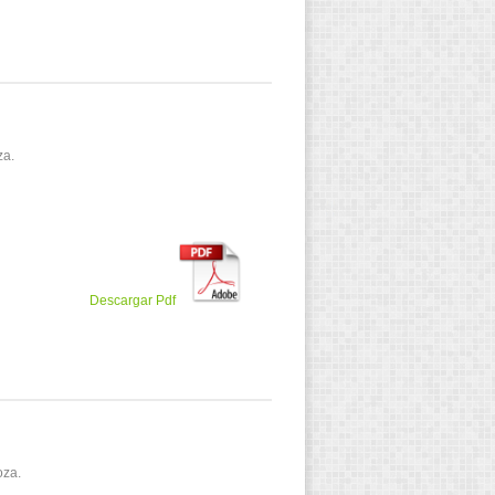
za.
Descargar Pdf
oza.