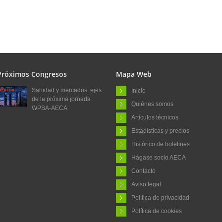
Próximos Congresos
Mapa Web
Sanidad y mercados, ejes
Inicio
de la próxima jornada
Quiénes somos
WPSA-AECA
Artículos técnicos
Estadísticas y precios
Histórico de boletines
Hágase socio AECA
Contacto
Aviso legal
Política de privacidad
Política de cookies