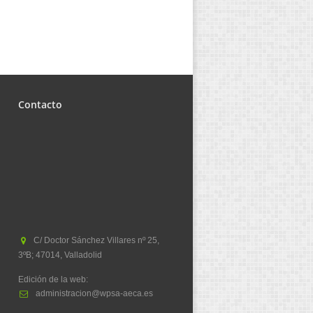
Contacto
C/ Doctor Sánchez Villares nº 25,
3ºB; 47014, Valladolid
Edición de la web:
administracion@wpsa-aeca.es