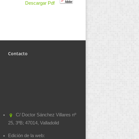
Descargar Pdf
Contacto
C/ Doctor Sánchez Villares nº
25, 3ºB; 47014, Valladolid
Edición de la web: