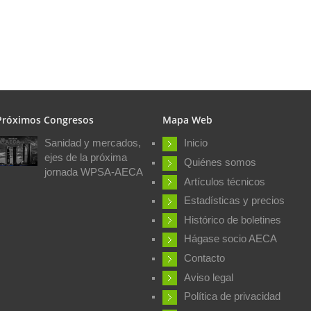
Próximos Congresos
Mapa Web
Sanidad y mercados,
Inicio
ejes de la próxima
Quiénes somos
jornada WPSA-AECA
Artículos técnicos
Estadísticas y precios
Histórico de boletines
Hágase socio AECA
Contacto
Aviso legal
Política de privacidad