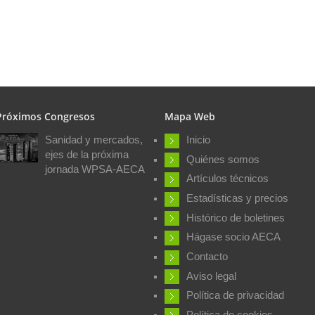
Próximos Congresos
Mapa Web
Sanidad y mercados,
Inicio
ejes de la próxima
Quiénes somos
jornada WPSA-AECA
Artículos técnicos
Estadísticas y precios
Histórico de boletines
Hágase socio AECA
Contacto
Aviso legal
Política de privacidad
Política de cookies