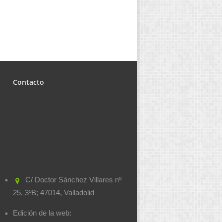
Contacto
C/ Doctor Sánchez Villares nº
25, 3ºB; 47014, Valladolid
Edición de la web: