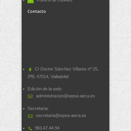
Contacto
C/ Doctor Sánchez Villares nº 25,
3ºB; 47014, Valladolid
Edición de la web:
administracion@wpsa-aeca.es
Secretaría:
secretaria@wpsa-aeca.es
983.47.44.94