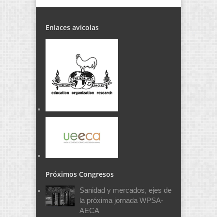
Enlaces avícolas
Próximos Congresos
Sanidad y mercados, ejes de
la próxima jornada WPSA-
AECA