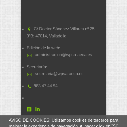
C/ Doctor Sánchez Villares nº 25,
3ºB; 47014, Valladolid
Edición de la web:
administracion@wpsa-aeca.es
Secretaría:
secretaria@wpsa-aeca.es
983.47.44.94
AVISO DE COOKIES: Utilizamos cookies de terceros para
mejorar la experiencia de navegación. Al hacer click en "Si"