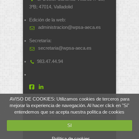
3ºB; 47014, Valladolid
Edición de la web:
administracion@wpsa-aeca.es
Secretaría:
secretaria@wpsa-aeca.es
983.47.44.94
AVISO DE COOKIES: Utilizamos cookies de terceros para
mejorar la experiencia de navegación. Al hacer click en "Si"
AECA - Asociación Española de
entendemos que se acepta nuestra política de cookies
Ciencia Avícola | WPSA - World's
Poultry Science Association
SI
Desarrollado por
soluciones.si
Política de cookies