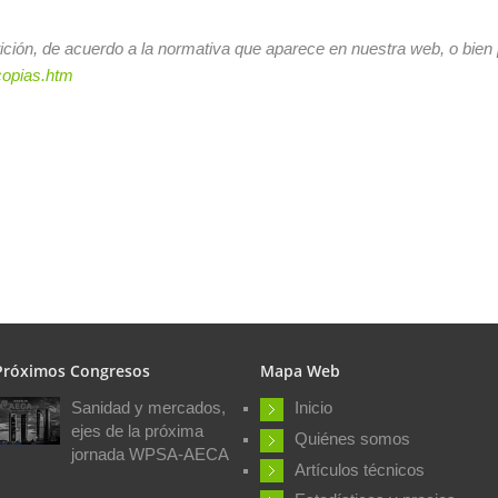
etición, de acuerdo a la normativa que aparece en nuestra web, o bien
copias.htm
Próximos Congresos
Mapa Web
Sanidad y mercados,
Inicio
ejes de la próxima
Quiénes somos
jornada WPSA-AECA
Artículos técnicos