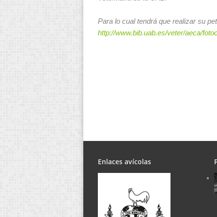
Para lo cual tendrá que realizar su p
http://www.bib.uab.es/veter/aeca/foto
Enlaces avícolas