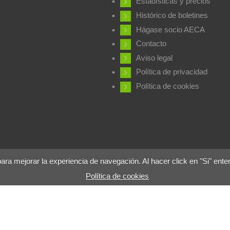
Estadísticas y precios
Histórico de boletines
Hágase socio AECA
Contacto
Aviso legal
Política de privacidad
Política de cookies
 mejorar la experiencia de navegación. Al hacer click en "Si" ente
Política de cookies