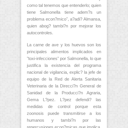
como tal tenemos que entenderlo; quien
tiene Salmonella tiene adem?s un
problema econ?mico", a?adi? Almansa,
quien abog? tambi?n por mejorar los
autocontroles.
La carne de ave y los huevos son los
principales alimentos implicados en
"toxi-infecciones" por Salmonella, lo que
justifica la existencia del programa
nacional de vigilancia, explic? la jefe de
equipo de la Red de Alerta Sanitaria
Veterinaria de la Direcci?n General de
Sanidad de la Producci?n Agraria,
Gema L?pez. L?pez defendi? las
medidas de control porque esta
zoonosis puede transmitirse a los
humanos y tambi?n por las
repercusiones econ?micas que implica,