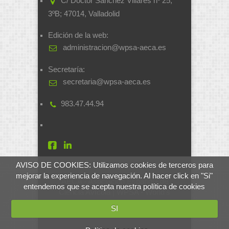
C/ Doctor Sánchez Villares nº 25,
3ºB; 47014, Valladolid
Edición de la web:
administracion@wpsa-aeca.es
Secretaría:
secretaria@wpsa-aeca.es
983.47.44.94
AVISO DE COOKIES: Utilizamos cookies de terceros para
mejorar la experiencia de navegación. Al hacer click en "Si"
AECA - Asociación Española de
entendemos que se acepta nuestra política de cookies
Ciencia Avícola | WPSA - World's
Poultry Science Association
SI
Desarrollado por
soluciones.si