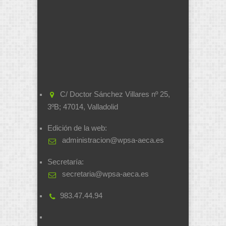
C/ Doctor Sánchez Villares nº 25,
3ºB; 47014, Valladolid
Edición de la web:
administracion@wpsa-aeca.es
Secretaría:
secretaria@wpsa-aeca.es
983.47.44.94