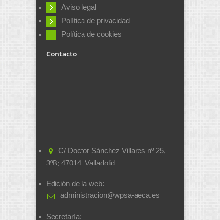
Aviso legal
Política de privacidad
Política de cookies
Contacto
C/ Doctor Sánchez Villares nº 25,
3ºB; 47014, Valladolid
Edición de la web:
administracion@wpsa-aeca.es
Secretaría: