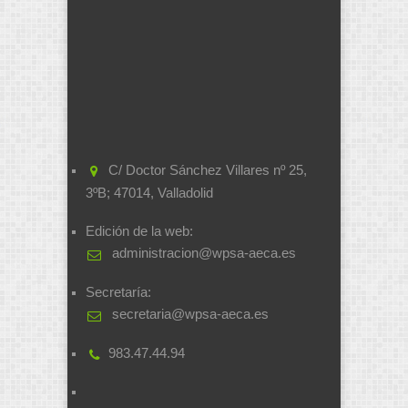
C/ Doctor Sánchez Villares nº 25,
3ºB; 47014, Valladolid
Edición de la web:
administracion@wpsa-aeca.es
Secretaría:
secretaria@wpsa-aeca.es
983.47.44.94