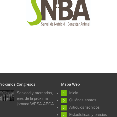
Próximos Congresos
Mapa Web
Sanidad y mercados,
Inicio
ejes de la próxima
Quiénes somos
jornada WPSA-AECA
Artículos técnicos
Estadísticas y precios