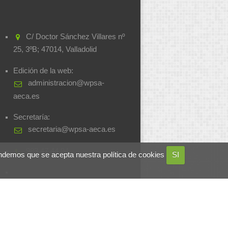
C/ Doctor Sánchez Villares nº
25, 3ºB; 47014, Valladolid
Edición de la web:
administracion@wpsa-
aeca.es
Secretaría:
secretaria@wpsa-aeca.es
983.47.44.94
ndemos que se acepta nuestra política de cookies
SI