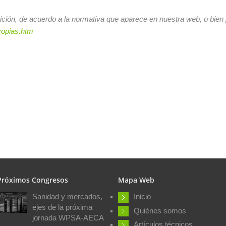
etición, de acuerdo a la normativa que aparece en nuestra web, o bien
copias.htm
Próximos Congresos
Mapa Web
Sanidad y mercados,
Inicio
ejes de la próxima
Quiénes somos
jornada WPSA-AECA
Artículos técnicos