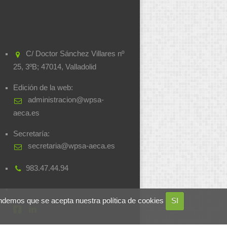
C/ Doctor Sánchez Villares nº
25, 3ºB; 47014, Valladolid
Edición de la web:
administracion@wpsa-
aeca.es
Secretaría:
secretaria@wpsa-aeca.es
983.47.44.94
ndemos que se acepta nuestra política de cookies
SI