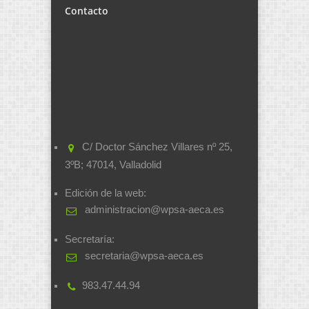
Contacto
C/ Doctor Sánchez Villares nº 25,
3ºB; 47014, Valladolid
Edición de la web:
administracion@wpsa-aeca.es
Secretaría:
secretaria@wpsa-aeca.es
983.47.44.94