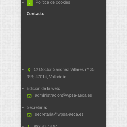
Política de cookies
Contacto
C/ Doctor Sánchez Villares nº 25,
3ºB; 47014, Valladolid
Edición de la web:
administracion@wpsa-aeca.es
Secretaría:
secretaria@wpsa-aeca.es
983.47.44.94