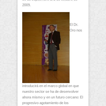
2009.
El Dr.
Oro nos
introducirá en el marco global en que
nuestro sector se ha de desenvolver
ahora mismo y en un futuro cercano: El
progresivo agotamiento de los