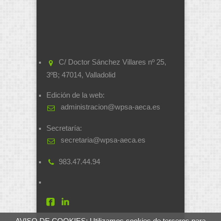
C/ Doctor Sánchez Villares nº 25,
3ºB; 47014, Valladolid
Edición de la web:
administracion@wpsa-aeca.es
Secretaría:
secretaria@wpsa-aeca.es
983.47.44.94
AVISO DE COOKIES: Utilizamos cookies de terceros para