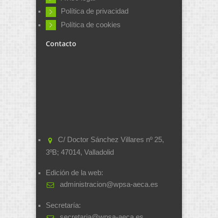
Política de privacidad
Política de cookies
Contacto
C/ Doctor Sánchez Villares nº 25,
3ºB; 47014, Valladolid
Edición de la web:
administracion@wpsa-aeca.es
Secretaría:
secretaria@wpsa-aeca.es