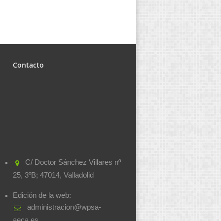
Contacto
C/ Doctor Sánchez Villares nº
25, 3ºB; 47014, Valladolid
Edición de la web:
administracion@wpsa-
aeca.es