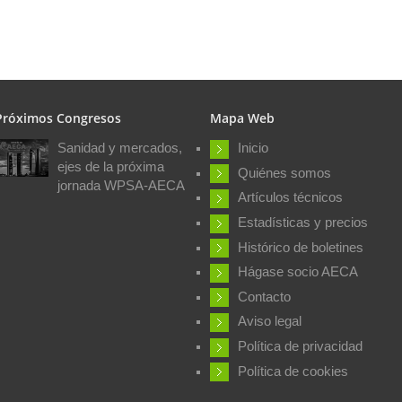
Próximos Congresos
Mapa Web
Sanidad y mercados,
Inicio
ejes de la próxima
Quiénes somos
jornada WPSA-AECA
Artículos técnicos
Estadísticas y precios
Histórico de boletines
Hágase socio AECA
Contacto
Aviso legal
Política de privacidad
Política de cookies