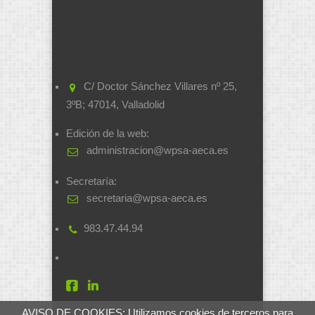
C/ Doctor Sánchez Villares nº 25,
3ºB; 47014, Valladolid
Edición de la web:
administracion@wpsa-aeca.es
Secretaría:
secretaria@wpsa-aeca.es
983.47.44.94
AVISO DE COOKIES: Utilizamos cookies de terceros para