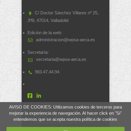
C/ Doctor Sánchez Villares nº 25,
3ºB; 47014, Valladolid
Edición de la web:
administracion@wpsa-aeca.es
Secretaría:
secretaria@wpsa-aeca.es
983.47.44.94
AVISO DE COOKIES: Utilizamos cookies de terceros para
mejorar la experiencia de navegación. Al hacer click en "Si"
AECA - Asociación Española de
entendemos que se acepta nuestra política de cookies
Ciencia Avícola | WPSA - World's
Poultry Science Association