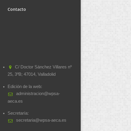
Contacto
C/ Doctor Sánchez Villares nº
25, 3ºB; 47014, Valladolid
Edición de la web:
administracion@wpsa-
aeca.es
Secretaría:
secretaria@wpsa-aeca.es