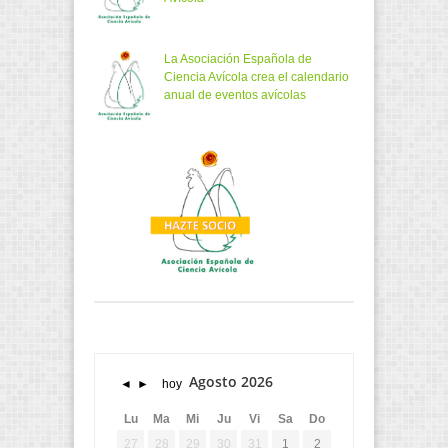
La Asociación Española de
Ciencia Avícola crea el calendario
anual de eventos avícolas
Agosto 2026
◄
►
hoy
Lu
Ma
Mi
Ju
Vi
Sa
Do
27
28
29
30
31
1
2