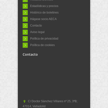
Estadísticas y precios
Histórico de boletines
Hágase socio AECA
Contacto
Aviso legal
Política de privacidad
Política de cookies
Contacto
C/ Doctor Sánchez Villares nº 25, 3ºB;
47014, Valladolid