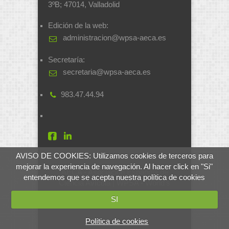
3ºB; 47014, Valladolid
Edición de la web:
administracion@wpsa-aeca.es
Secretaría:
secretaria@wpsa-aeca.es
983.47.44.94
AVISO DE COOKIES: Utilizamos cookies de terceros para
mejorar la experiencia de navegación. Al hacer click en "Si"
AECA - Asociación Española de
entendemos que se acepta nuestra política de cookies
Ciencia Avícola | WPSA - World's
Poultry Science Association
SI
Desarrollado por
soluciones.si
Política de cookies