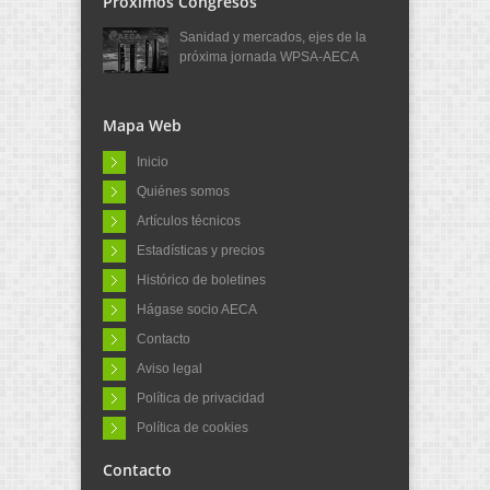
Próximos Congresos
Sanidad y mercados, ejes de la
próxima jornada WPSA-AECA
Mapa Web
Inicio
Quiénes somos
Artículos técnicos
Estadísticas y precios
Histórico de boletines
Hágase socio AECA
Contacto
Aviso legal
Política de privacidad
Política de cookies
Contacto