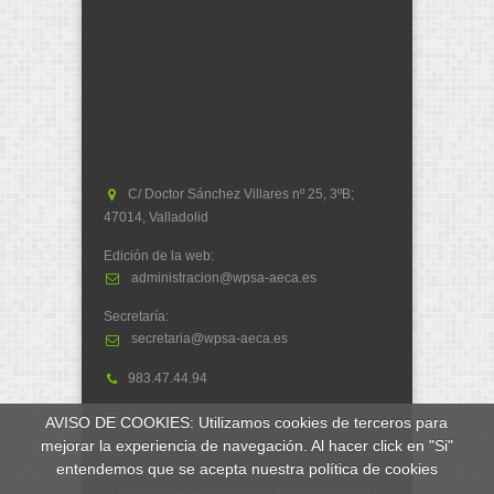
C/ Doctor Sánchez Villares nº 25, 3ºB;
47014, Valladolid
Edición de la web:
administracion@wpsa-aeca.es
Secretaría:
secretaria@wpsa-aeca.es
983.47.44.94
AVISO DE COOKIES: Utilizamos cookies de terceros para
mejorar la experiencia de navegación. Al hacer click en "Si"
entendemos que se acepta nuestra política de cookies
AECA - Asociación Española de Ciencia Avícola |