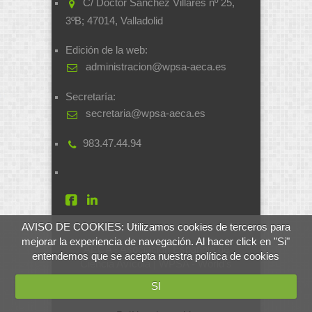
C/ Doctor Sánchez Villares nº 25,
3ºB; 47014, Valladolid
Edición de la web:
administracion@wpsa-aeca.es
Secretaría:
secretaria@wpsa-aeca.es
983.47.44.94
AVISO DE COOKIES: Utilizamos cookies de terceros para
mejorar la experiencia de navegación. Al hacer click en "Si"
AECA - Asociación Española de
entendemos que se acepta nuestra política de cookies
Ciencia Avícola | WPSA - World's
Poultry Science Association
SI
Desarrollado por
soluciones.si