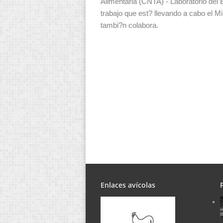
Alimentaria (CNTA) - Laboratorio del E
trabajo que est? llevando a cabo el 
tambi?n colabora.
Enlaces avícolas