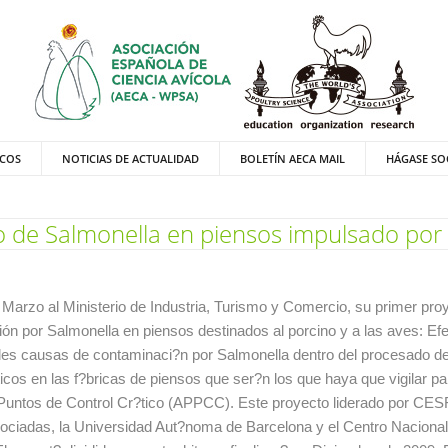
ICOS
NOTICIAS DE ACTUALIDAD
BOLETÍN AECA MAIL
HÁGASE SO
o de Salmonella en piensos impulsado por
arzo al Ministerio de Industria, Turismo y Comercio, su primer proy
ión por Salmonella en piensos destinados al porcino y a las aves: Ef
ibles causas de contaminaci?n por Salmonella dentro del procesado de
?ticos en las f?bricas de piensos que ser?n los que haya que vigilar p
y Puntos de Control Cr?tico (APPCC). Este proyecto liderado por C
sociadas, la Universidad Aut?noma de Barcelona y el Centro Naciona