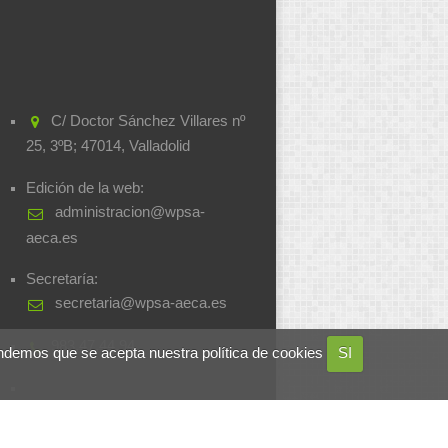
C/ Doctor Sánchez Villares nº
25, 3ºB; 47014, Valladolid
Edición de la web:
administracion@wpsa-
aeca.es
Secretaría:
secretaria@wpsa-aeca.es
983.47.44.94
ndemos que se acepta nuestra política de cookies
SI