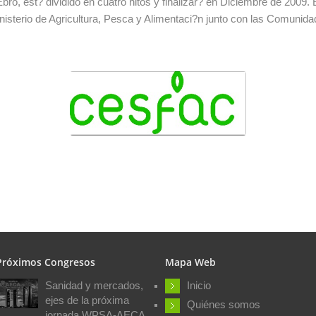
bro, est? dividido en cuatro hitos y finalizar? en Diciembre de 2009. 
Ministerio de Agricultura, Pesca y Alimentaci?n junto con las Comu
Próximos Congresos
Mapa Web
Sanidad y mercados,
Inicio
ejes de la próxima
Quiénes somos
jornada WPSA-AECA