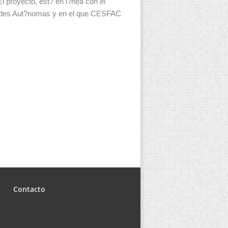
El proyecto, est? en l?nea con el
nidades Aut?nomas y en el que CESFAC
Contacto