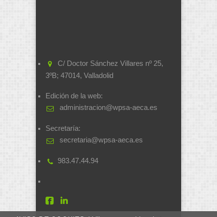
C/ Doctor Sánchez Villares nº 25,
3ºB; 47014, Valladolid
Edición de la web:
administracion@wpsa-aeca.es
Secretaría:
secretaria@wpsa-aeca.es
983.47.44.94