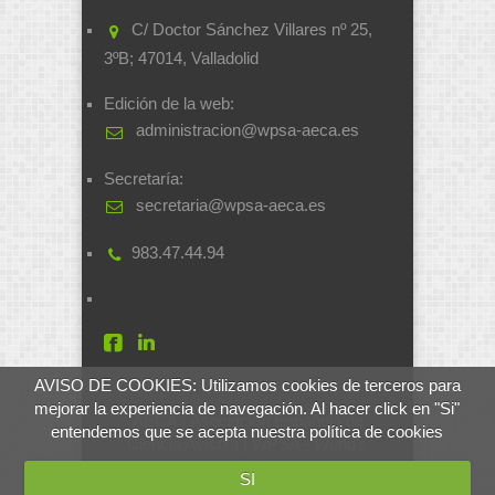
C/ Doctor Sánchez Villares nº 25,
3ºB; 47014, Valladolid
Edición de la web:
administracion@wpsa-aeca.es
Secretaría:
secretaria@wpsa-aeca.es
983.47.44.94
AVISO DE COOKIES: Utilizamos cookies de terceros para
mejorar la experiencia de navegación. Al hacer click en "Si"
AECA - Asociación Española de
entendemos que se acepta nuestra política de cookies
Ciencia Avícola | WPSA - World's
Poultry Science Association
SI
Desarrollado por
soluciones.si