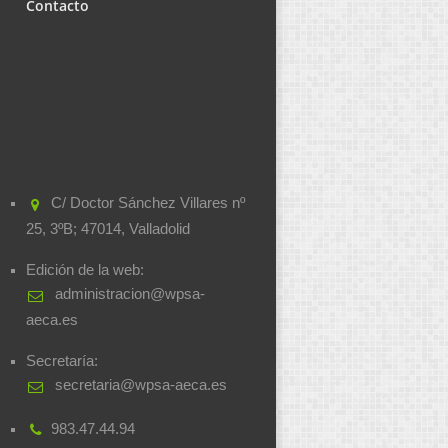
Contacto
C/ Doctor Sánchez Villares nº
25, 3ºB; 47014, Valladolid
Edición de la web:
administracion@wpsa-
aeca.es
Secretaría:
secretaria@wpsa-aeca.es
983.47.44.94