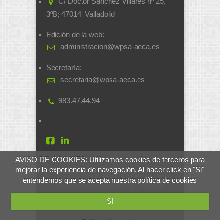
C/ Doctor Sánchez Villares nº 25,
3ºB; 47014, Valladolid
Edición de la web:
administracion@wpsa-aeca.es
Secretaría:
secretaria@wpsa-aeca.es
983.47.44.94
AVISO DE COOKIES: Utilizamos cookies de terceros para
mejorar la experiencia de navegación. Al hacer click en "Si"
AECA - Asociación Española de
entendemos que se acepta nuestra política de cookies
Ciencia Avícola | WPSA - World's
Poultry Science Association
SI
Desarrollado por
soluciones.si