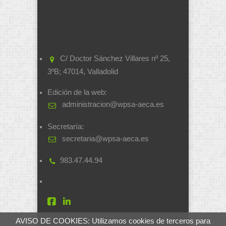
C/ Doctor Sánchez Villares nº 25,
3ºB; 47014, Valladolid
Edición de la web:
administracion@wpsa-aeca.es
Secretaría:
secretaria@wpsa-aeca.es
983.47.44.94
AVISO DE COOKIES: Utilizamos cookies de terceros para